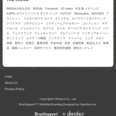
BRERA OROLOGI
BRIDAL
Facebook
JO Select
K18 漆 イヤリング
K18PG ホワイトトパーズ ダイヤ リング
OUTLET
RitmoLatino
SEGRIES
ア
ウトレット
イエローダイヤ ルース
オリジナル
カバブラックダイヤリング
クリスマス
コサマビジュー
コスチュームアクセサリー
コレクション
サマ
ーセール
ジェムストーン
セグリエ
セール
ターコイズ ダイヤ リング
パー
ル
フェイスブック
フォトギャラリー
ブルートパーズ
ミニチュアキー ペン
ダントトップ
ムスティエ陶器
メンテナンス
リフォーム
リング
ルビー
休暇
初売り
営業日
夏期休暇
年末年始
店休
店舗営業
新品仕上げ
新商
品
最新ジュエリー
洗浄サービス
激安特別価格
琥珀ネックレス
Links
About Us
Privacy Policy
Copyright© Ohmura Co., Ltd.
BranSupport™ | WebSite,Branding,Designed by Glamface Inc.