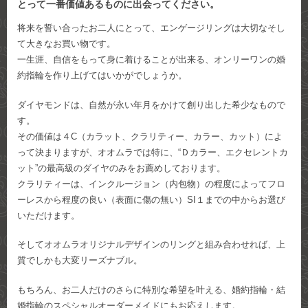
とって一番価値あるものに出会ってください。
将来を誓い合ったお二人にとって、エンゲージリングは大切なそし
て大きなお買い物です。
一生涯、自信をもって身に着けることが出来る、オンリーワンの婚
約指輪を作り上げてはいかがでしょうか。
ダイヤモンドは、自然が永い年月をかけて創り出した希少なもので
す。
その価値は４C（カラット、クラリティー、カラー、カット）によ
って決まりますが、オオムラでは特に、“Ｄカラー、エクセレントカ
ット”の最高級のダイヤのみをお薦めしております。
クラリティーは、インクルージョン（内包物）の程度によってフロ
ーレスから程度の良い（表面に傷の無い）SI１までの中からお選び
いただけます。
そしてオオムラオリジナルデザインのリングと組み合わせれば、上
質でしかも大変リーズナブル。
もちろん、お二人だけのさらに特別な希望を叶える、婚約指輪・結
婚指輪のスペシャルオーダーメイドにもお応えします。