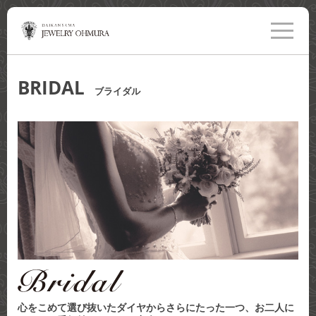
toggle
navigati
BRIDAL
ブライダル
心をこめて選び抜いたダイヤからさらにたった一つ、お二人に