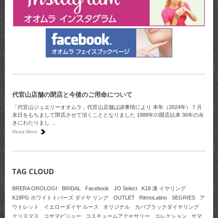
代官山店舗の閉店と今後のご用命について
「代官山ジュエリーオオムラ」代官山店舗は諸事情により 本年（2024年）７月
末日をもちまして閉店させて頂くこととなりました 1988年の開店以来 36年の永
きにわたりまし …
Read More
TAG CLOUD
BRERA OROLOGI
BRIDAL
Facebook
JO Select
K18 漆 イヤリング
K18PG ホワイトトパーズ ダイヤ リング
OUTLET
RitmoLatino
SEGRIES
ア
ウトレット
イエローダイヤ ルース
オリジナル
カバブラックダイヤリング
クリスマス
コサマビジュー
コスチュームアクセサリー
コレクション
サマ