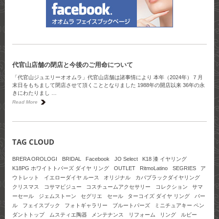
代官山店舗の閉店と今後のご用命について
「代官山ジュエリーオオムラ」代官山店舗は諸事情により 本年（2024年）７月
末日をもちまして閉店させて頂くこととなりました 1988年の開店以来 36年の永
きにわたりまし …
Read More
TAG CLOUD
BRERA OROLOGI
BRIDAL
Facebook
JO Select
K18 漆 イヤリング
K18PG ホワイトトパーズ ダイヤ リング
OUTLET
RitmoLatino
SEGRIES
ア
ウトレット
イエローダイヤ ルース
オリジナル
カバブラックダイヤリング
クリスマス
コサマビジュー
コスチュームアクセサリー
コレクション
サマ
ーセール
ジェムストーン
セグリエ
セール
ターコイズ ダイヤ リング
パー
ル
フェイスブック
フォトギャラリー
ブルートパーズ
ミニチュアキー ペン
ダントトップ
ムスティエ陶器
メンテナンス
リフォーム
リング
ルビー