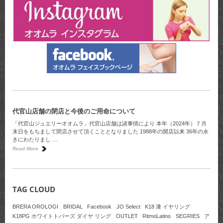
代官山店舗の閉店と今後のご用命について
「代官山ジュエリーオオムラ」代官山店舗は諸事情により 本年（2024年）７月
末日をもちまして閉店させて頂くこととなりました 1988年の開店以来 36年の永
きにわたりまし …
Read More
TAG CLOUD
BRERA OROLOGI
BRIDAL
Facebook
JO Select
K18 漆 イヤリング
K18PG ホワイトトパーズ ダイヤ リング
OUTLET
RitmoLatino
SEGRIES
ア