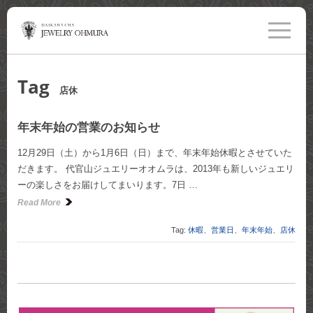
toggle
navigati
Tag
店休
年末年始の営業のお知らせ
12月29日（土）から1月6日（日）まで、年末年始休暇とさせていた
だきます。 代官山ジュエリーオオムラは、2013年も新しいジュエリ
ーの楽しさをお届けしてまいります。7日 …
Read More
Tag:
休暇
、
営業日
、
年末年始
、
店休