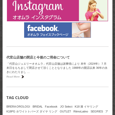
代官山店舗の閉店と今後のご用命について
「代官山ジュエリーオオムラ」代官山店舗は諸事情により 本年（2024年）７月
末日をもちまして閉店させて頂くこととなりました 1988年の開店以来 36年の永
きにわたりまし …
Read More
TAG CLOUD
BRERA OROLOGI
BRIDAL
Facebook
JO Select
K18 漆 イヤリング
K18PG ホワイトトパーズ ダイヤ リング
OUTLET
RitmoLatino
SEGRIES
ア