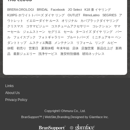
BRERA OROLOGI
BRIDAL
Facebook
JO Select
K18 漆 イヤリング
K18PG ホワイトトパーズ ダイヤ リング
OUTLET
RitmoLatino
SEGRIES
ア
ウトレット
イエローダイヤ ルース
オリジナル
カバブラックダイヤリング
クリスマス
コサマビジュー
コスチュームアクセサリー
コレクション
サマ
ーセール
ジェムストーン
セグリエ
セール
ターコイズ ダイヤ リング
パー
ル
フェイスブック
フォトギャラリー
ブルートパーズ
ミニチュアキー ペン
ダントトップ
ムスティエ陶器
メンテナンス
リフォーム
リング
ルビー
休暇
初売り
営業日
夏期休暇
年末年始
店休
店舗営業
新品仕上げ
新商
品
最新ジュエリー
洗浄サービス
激安特別価格
琥珀ネックレス
Links
About Us
Privacy Policy
Copyright© Ohmura Co., Ltd.
BranSupport™ | WebSite,Branding,Designed by Glamface Inc.