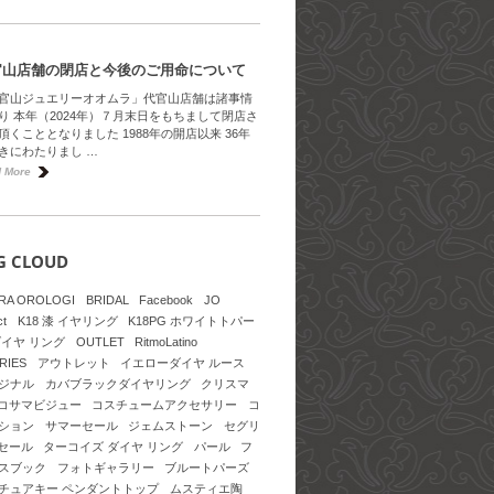
官山店舗の閉店と今後のご用命について
官山ジュエリーオオムラ」代官山店舗は諸事情
り 本年（2024年）７月末日をもちまして閉店さ
頂くこととなりました 1988年の開店以来 36年
きにわたりまし …
 More
G CLOUD
RA OROLOGI
BRIDAL
Facebook
JO
ct
K18 漆 イヤリング
K18PG ホワイトトパー
ダイヤ リング
OUTLET
RitmoLatino
RIES
アウトレット
イエローダイヤ ルース
ジナル
カバブラックダイヤリング
クリスマ
コサマビジュー
コスチュームアクセサリー
コ
ション
サマーセール
ジェムストーン
セグリ
セール
ターコイズ ダイヤ リング
パール
フ
スブック
フォトギャラリー
ブルートパーズ
チュアキー ペンダントトップ
ムスティエ陶