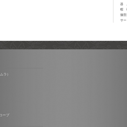
器
暇
舗営
サー
オムラ）
コープ