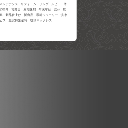
メンテナンス
リフォーム
リング
ルビー
休
初売り
営業日
夏期休暇
年末年始
店休
店
業
新品仕上げ
新商品
最新ジュエリー
洗浄
ビス
激安特別価格
琥珀ネックレス