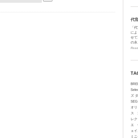
代
「代
によ
せて
の永
Read
TA
BRE
Sele
ズ 
SEG
オリ
ス
レク
エ
ェイ
ミニ