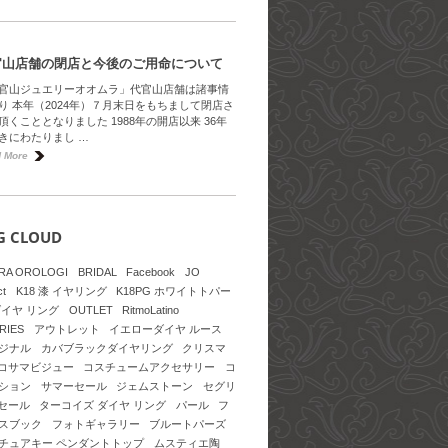
官山店舗の閉店と今後のご用命について
官山ジュエリーオオムラ」代官山店舗は諸事情
り 本年（2024年）７月末日をもちまして閉店さ
頂くこととなりました 1988年の開店以来 36年
きにわたりまし …
 More
G CLOUD
RA OROLOGI
BRIDAL
Facebook
JO
ct
K18 漆 イヤリング
K18PG ホワイトトパー
ダイヤ リング
OUTLET
RitmoLatino
RIES
アウトレット
イエローダイヤ ルース
ジナル
カバブラックダイヤリング
クリスマ
コサマビジュー
コスチュームアクセサリー
コ
ション
サマーセール
ジェムストーン
セグリ
セール
ターコイズ ダイヤ リング
パール
フ
スブック
フォトギャラリー
ブルートパーズ
チュアキー ペンダントトップ
ムスティエ陶