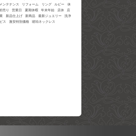
メンテナンス
リフォーム
リング
ルビー
休
初売り
営業日
夏期休暇
年末年始
店休
店
業
新品仕上げ
新商品
最新ジュエリー
洗浄
ビス
激安特別価格
琥珀ネックレス