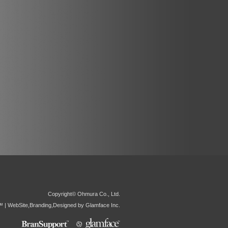
Copyright© Ohmura Co., Ltd.
 | WebSite,Branding,Designed by Glamface Inc.