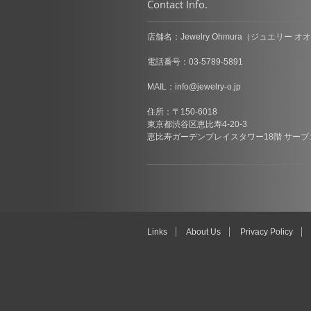
Contact Info.
店舗名：Jewelry Ohmura（ジュエリー オ
電話番号：03-5789-5891
MAIL：
info@jewelry-o.jp
住所：〒150-6018
東京都渋谷区恵比寿4-20-3
恵比寿ガーデンプレイスタワー18階 サーブ
Links
About Us
Privacy Policy