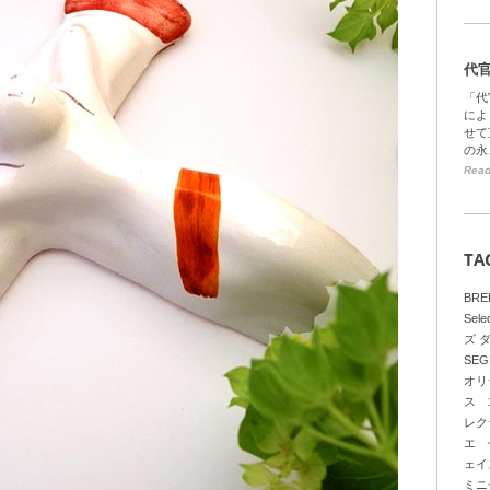
代
「代
によ
せて
の永
Read
TA
BRE
Sele
ズ 
SEG
オリ
ス
レク
エ
ェイ
ミニ