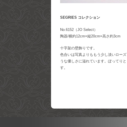
SEGRIES コレクション
No.6152（JO Select）
陶器/横約12cm×縦20cm×高さ約3cm
十字架の壁飾りです。
色合いは写真よりももう少し淡いローズ
うな優しさに溢れています。ぽってりと
す。