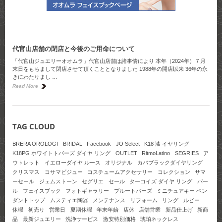
代官山店舗の閉店と今後のご用命について
「代官山ジュエリーオオムラ」代官山店舗は諸事情により 本年（2024年）７月
末日をもちまして閉店させて頂くこととなりました 1988年の開店以来 36年の永
きにわたりまし …
Read More
TAG CLOUD
BRERA OROLOGI
BRIDAL
Facebook
JO Select
K18 漆 イヤリング
K18PG ホワイトトパーズ ダイヤ リング
OUTLET
RitmoLatino
SEGRIES
ア
ウトレット
イエローダイヤ ルース
オリジナル
カバブラックダイヤリング
クリスマス
コサマビジュー
コスチュームアクセサリー
コレクション
サマ
ーセール
ジェムストーン
セグリエ
セール
ターコイズ ダイヤ リング
パー
ル
フェイスブック
フォトギャラリー
ブルートパーズ
ミニチュアキー ペン
ダントトップ
ムスティエ陶器
メンテナンス
リフォーム
リング
ルビー
休暇
初売り
営業日
夏期休暇
年末年始
店休
店舗営業
新品仕上げ
新商
品
最新ジュエリー
洗浄サービス
激安特別価格
琥珀ネックレス