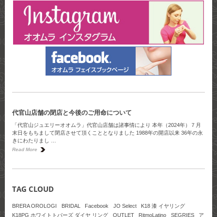
代官山店舗の閉店と今後のご用命について
「代官山ジュエリーオオムラ」代官山店舗は諸事情により 本年（2024年）７月
末日をもちまして閉店させて頂くこととなりました 1988年の開店以来 36年の永
きにわたりまし …
Read More
TAG CLOUD
BRERA OROLOGI
BRIDAL
Facebook
JO Select
K18 漆 イヤリング
K18PG ホワイトトパーズ ダイヤ リング
OUTLET
RitmoLatino
SEGRIES
ア