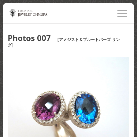
toggle
navigati
Photos 007
［アメジスト＆ブルートパーズ リン
グ］