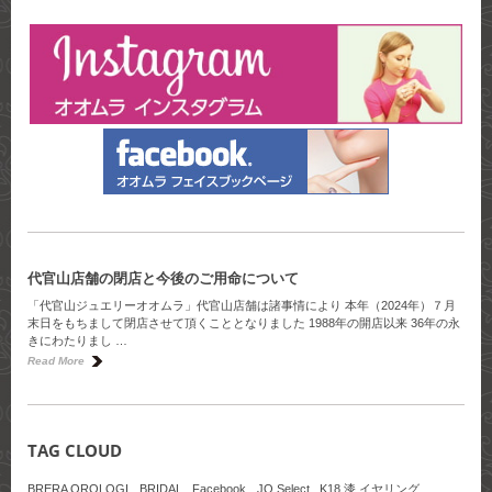
代官山店舗の閉店と今後のご用命について
「代官山ジュエリーオオムラ」代官山店舗は諸事情により 本年（2024年）７月
末日をもちまして閉店させて頂くこととなりました 1988年の開店以来 36年の永
きにわたりまし …
Read More
TAG CLOUD
BRERA OROLOGI
BRIDAL
Facebook
JO Select
K18 漆 イヤリング