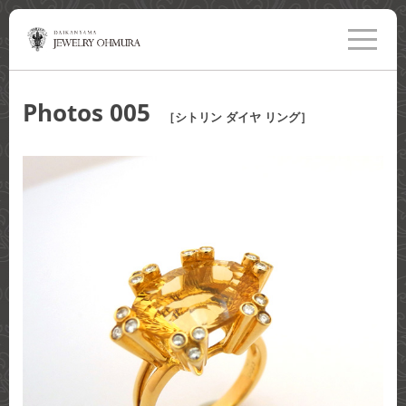
toggle
navigati
Photos 005
［シトリン ダイヤ リング］