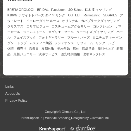
BRERA OROLOGI
BRIDAL
Facebook
JO Select
K18 漆 イヤリング
K18PG ホワイトトパーズ ダイヤ リング
OUTLET
RitmoLatino
SEGRIES
ア
ウトレット
イエローダイヤ ルース
オリジナル
カバブラックダイヤリング
クリスマス
コサマビジュー
コスチュームアクセサリー
コレクション
サマ
ーセール
ジェムストーン
セグリエ
セール
ターコイズ ダイヤ リング
パー
ル
フェイスブック
フォトギャラリー
ブルートパーズ
ミニチュアキー ペン
ダントトップ
ムスティエ陶器
メンテナンス
リフォーム
リング
ルビー
休暇
初売り
営業日
夏期休暇
年末年始
店休
店舗営業
新品仕上げ
新商
品
最新ジュエリー
洗浄サービス
激安特別価格
琥珀ネックレス
Links
About Us
Privacy Policy
Copyright© Ohmura Co., Ltd.
BranSupport™ | WebSite,Branding,Designed by Glamface Inc.